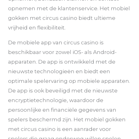
opnemen met de klantenservice. Het mobiel
gokken met circus casino biedt ultieme
vrijheid en flexibiliteit.
De mobiele app van circus casino is
beschikbaar voor zowel iOS- als Android-
apparaten. De app is ontwikkeld met de
nieuwste technologieën en biedt een
optimale spelervaring op mobiele apparaten.
De app is ook beveiligd met de nieuwste
encryptietechnologie, waardoor de
persoonlijke en financiële gegevens van
spelers beschermd zijn. Het mobiel gokken
met circus casino is een aanrader voor
spelers die graag onderweg willen spelen.