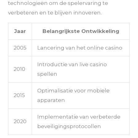
technologieën om de spelervaring te
verbeteren en te blijven innoveren.
Jaar
Belangrijkste Ontwikkeling
2005
Lancering van het online casino
Introductie van live casino
2010
spellen
Optimalisatie voor mobiele
2015
apparaten
Implementatie van verbeterde
2020
beveiligingsprotocollen