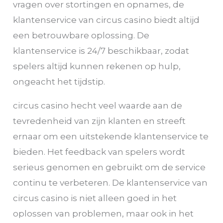
vragen over stortingen en opnames, de
klantenservice van circus casino biedt altijd
een betrouwbare oplossing. De
klantenservice is 24/7 beschikbaar, zodat
spelers altijd kunnen rekenen op hulp,
ongeacht het tijdstip.
circus casino hecht veel waarde aan de
tevredenheid van zijn klanten en streeft
ernaar om een uitstekende klantenservice te
bieden. Het feedback van spelers wordt
serieus genomen en gebruikt om de service
continu te verbeteren. De klantenservice van
circus casino is niet alleen goed in het
oplossen van problemen, maar ook in het