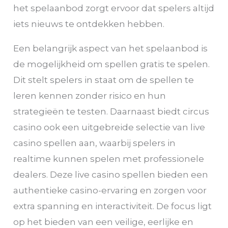
het spelaanbod zorgt ervoor dat spelers altijd
iets nieuws te ontdekken hebben.
Een belangrijk aspect van het spelaanbod is
de mogelijkheid om spellen gratis te spelen.
Dit stelt spelers in staat om de spellen te
leren kennen zonder risico en hun
strategieën te testen. Daarnaast biedt circus
casino ook een uitgebreide selectie van live
casino spellen aan, waarbij spelers in
realtime kunnen spelen met professionele
dealers. Deze live casino spellen bieden een
authentieke casino-ervaring en zorgen voor
extra spanning en interactiviteit. De focus ligt
op het bieden van een veilige, eerlijke en