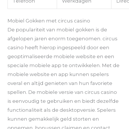
Telefoon
Werkdagen
Dire
Mobiel Gokken met circus casino
De populariteit van mobiel gokken is de
afgelopen jaren enorm toegenomen. circus
casino heeft hierop ingespeeld door een
geoptimaliseerde mobiele website en een
speciale mobiele app te ontwikkelen. Met de
mobiele website en app kunnen spelers
overal en altijd genieten van hun favoriete
spellen. De mobiele versie van circus casino
is eenvoudig te gebruiken en biedt dezelfde
functionaliteit als de desktopversie. Spelers
kunnen gemakkelijk geld storten en
opnemen, bonussen claimen en contact