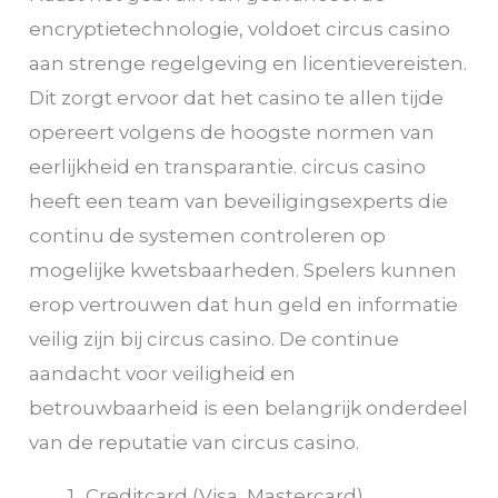
encryptietechnologie, voldoet circus casino
aan strenge regelgeving en licentievereisten.
Dit zorgt ervoor dat het casino te allen tijde
opereert volgens de hoogste normen van
eerlijkheid en transparantie. circus casino
heeft een team van beveiligingsexperts die
continu de systemen controleren op
mogelijke kwetsbaarheden. Spelers kunnen
erop vertrouwen dat hun geld en informatie
veilig zijn bij circus casino. De continue
aandacht voor veiligheid en
betrouwbaarheid is een belangrijk onderdeel
van de reputatie van circus casino.
Creditcard (Visa, Mastercard)