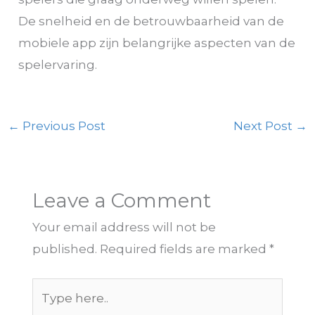
De snelheid en de betrouwbaarheid van de
mobiele app zijn belangrijke aspecten van de
spelervaring.
←
Previous Post
Next Post
→
Leave a Comment
Your email address will not be
published.
Required fields are marked
*
Type
here..