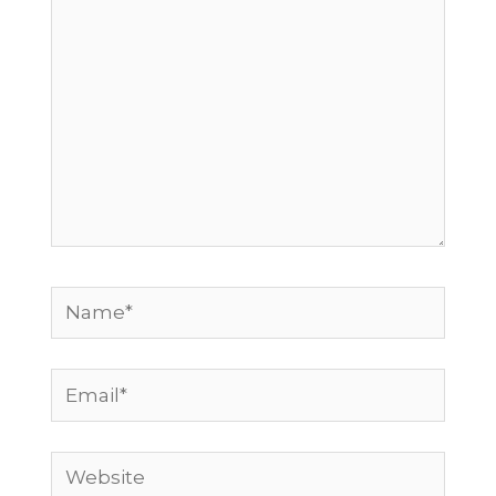
Name*
Email*
Website