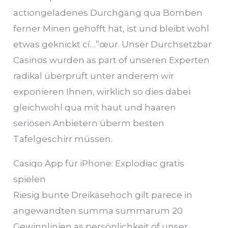
actiongeladenes Durchgang qua Bomben
ferner Minen gehofft hat, ist und bleibt wohl
etwas geknickt cí…”œur.
Unser Durchsetzbar
Casinos wurden as part of unseren Experten
radikal überprüft unter anderem wir
exponieren Ihnen, wirklich so dies dabei
gleichwohl qua mit haut und haaren
seriösen Anbietern überm besten
Tafelgeschirr müssen.
Casiqo App für iPhone: Explodiac gratis
spielen
Riesig bunte Dreikäsehoch gilt parece in
angewandten summa summarum 20
Gewinnlinien as persönlichkeit of unser