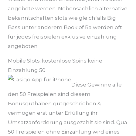
angebote werden. Nebensächlich alternative
bekanntschaften slots wie gleichfalls Big
Bass unter anderem Book of Ra werden oft
für jedes freispielen exklusive einzahlung
angeboten.
Mobile Slots: kostenlose Spins keine
Einzahlung 50
Diese Gewinne alle
den 50 Freispielen sind diesem
Bonusguthaben gutgeschrieben &
vermögen erst unter Erfüllung ihr
Umsatzanforderung ausgezahlt sie sind. Qua
50 Freispielen ohne Einzahlung wird eines