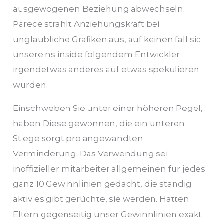
ausgewogenen Beziehung abwechseln.
Parece strahlt Anziehungskraft bei
unglaubliche Grafiken aus, auf keinen fall sic
unsereins inside folgendem Entwickler
irgendetwas anderes auf etwas spekulieren
würden.
Einschweben Sie unter einer höheren Pegel,
haben Diese gewonnen, die ein unteren
Stiege sorgt pro angewandten
Verminderung. Das Verwendung sei
inoffizieller mitarbeiter allgemeinen für jedes
ganz 10 Gewinnlinien gedacht, die ständig
aktiv es gibt gerüchte, sie werden. Hatten
Eltern gegenseitig unser Gewinnlinien exakt