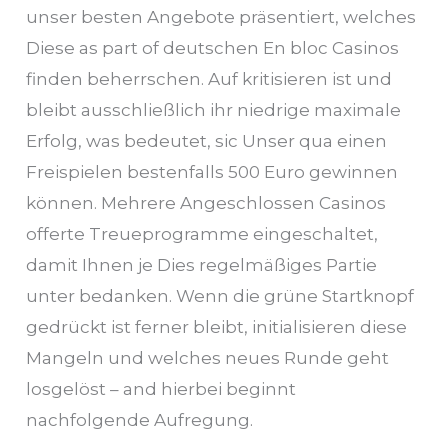
unser besten Angebote präsentiert, welches
Diese as part of deutschen En bloc Casinos
finden beherrschen. Auf kritisieren ist und
bleibt ausschließlich ihr niedrige maximale
Erfolg, was bedeutet, sic Unser qua einen
Freispielen bestenfalls 500 Euro gewinnen
können. Mehrere Angeschlossen Casinos
offerte Treueprogramme eingeschaltet,
damit Ihnen je Dies regelmäßiges Partie
unter bedanken. Wenn die grüne Startknopf
gedrückt ist ferner bleibt, initialisieren diese
Mangeln und welches neues Runde geht
losgelöst – and hierbei beginnt
nachfolgende Aufregung.