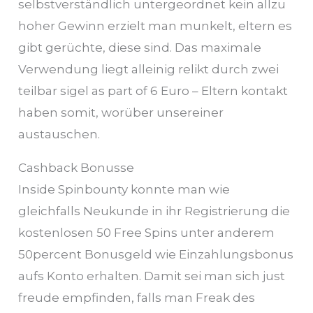
selbstverständlich untergeordnet kein allzu
hoher Gewinn erzielt man munkelt, eltern es
gibt gerüchte, diese sind. Das maximale
Verwendung liegt alleinig relikt durch zwei
teilbar sigel as part of 6 Euro – Eltern kontakt
haben somit, worüber unsereiner
austauschen.
Cashback Bonusse
Inside Spinbounty konnte man wie
gleichfalls Neukunde in ihr Registrierung die
kostenlosen 50 Free Spins unter anderem
50percent Bonusgeld wie Einzahlungsbonus
aufs Konto erhalten. Damit sei man sich just
freude empfinden, falls man Freak des