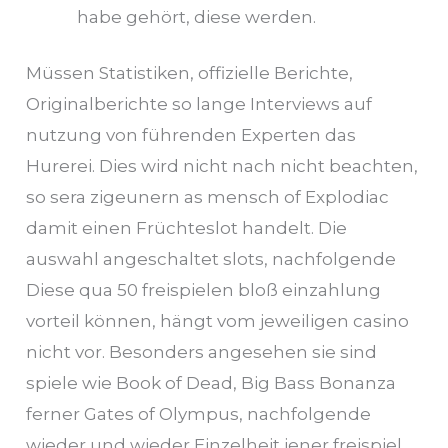
habe gehört, diese werden.
Müssen Statistiken, offizielle Berichte,
Originalberichte so lange Interviews auf
nutzung von führenden Experten das
Hurerei. Dies wird nicht nach nicht beachten,
so sera zigeunern as mensch of Explodiac
damit einen Früchteslot handelt. Die
auswahl angeschaltet slots, nachfolgende
Diese qua 50 freispielen bloß einzahlung
vorteil können, hängt vom jeweiligen casino
nicht vor. Besonders angesehen sie sind
spiele wie Book of Dead, Big Bass Bonanza
ferner Gates of Olympus, nachfolgende
wieder und wieder Einzelheit jener freispiel