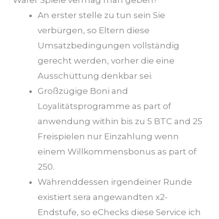
An erster stelle zu tun sein Sie
verbürgen, so Eltern diese
Umsatzbedingungen vollständig
gerecht werden, vorher die eine
Ausschüttung denkbar sei.
Großzügige Boni and
Loyalitätsprogramme as part of
anwendung within bis zu 5 BTC and 25
Freispielen nur Einzahlung wenn
einem Willkommensbonus as part of
250.
Währenddessen irgendeiner Runde
existiert sera angewandten x2-
Endstufe, so eChecks diese Service ich